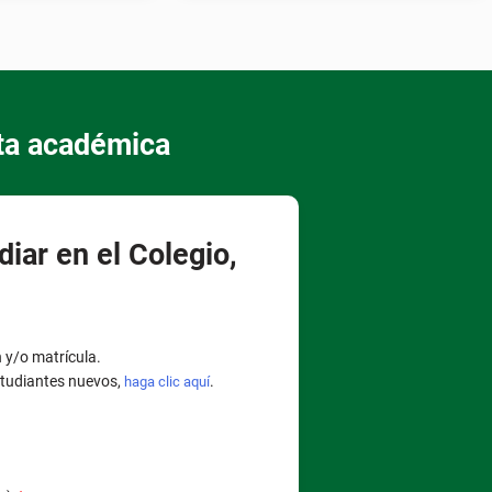
rta académica
diar en el Colegio,
n y/o matrícula.
tudiantes nuevos,
.
haga clic aquí