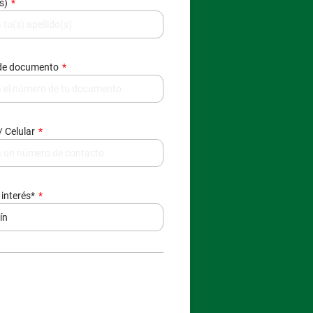
(s)
de documento
/ Celular
 interés*
egio Parroquial Nuestra Señora del Buen Consejo
cuenta con una
Polít
Protección de Datos Personales
, conforme a la
Ley 1581 de 2012
.
Consultar nuestra política
Aceptar y cerrar