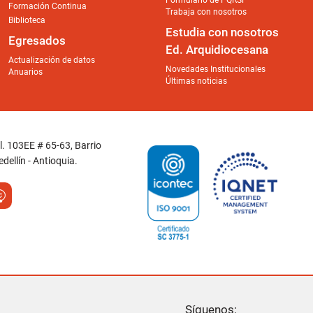
Formulario de PQRSF
Formación Continua
Trabaja con nosotros
Biblioteca
Estudia con nosotros
Egresados
Ed. Arquidiocesana
Actualización de datos
Novedades Institucionales
Anuarios
Últimas noticias
Cl. 103EE # 65-63, Barrio
dellín - Antioquia.
Síguenos: