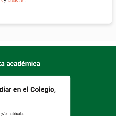
y
.
92
3205350881
rta académica
diar en el Colegio,
n y/o matrícula.