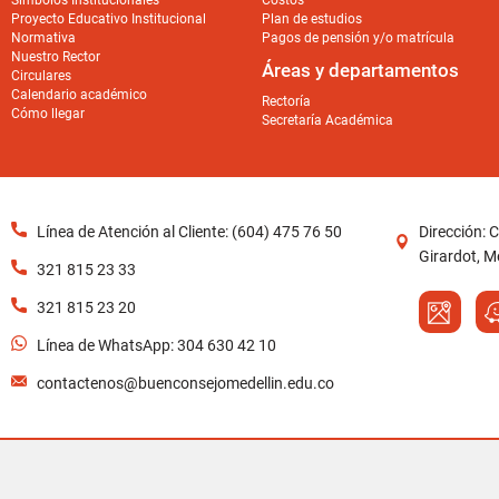
Símbolos Institucionales
Costos
Proyecto Educativo Institucional
Plan de estudios
Normativa
Pagos de pensión y/o matrícula
Nuestro Rector
Áreas y departamentos
Circulares
Calendario académico
Rectoría
Cómo llegar
Secretaría Académica
Línea de Atención al Cliente: (604) 475 76 50
Dirección: 
Girardot, Me
321 815 23 33
321 815 23 20
Línea de WhatsApp: 304 630 42 10
contactenos@buenconsejomedellin.edu.co