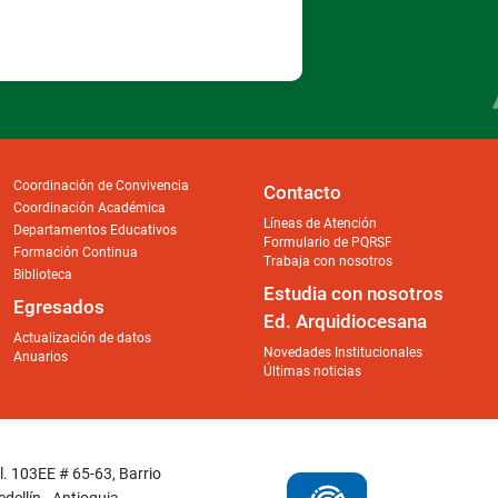
Coordinación de Convivencia
Contacto
Coordinación Académica
Líneas de Atención
Departamentos Educativos
Formulario de PQRSF
Formación Continua
Trabaja con nosotros
Biblioteca
Estudia con nosotros
Egresados
Ed. Arquidiocesana
Actualización de datos
Novedades Institucionales
Anuarios
Últimas noticias
Cl. 103EE # 65-63, Barrio