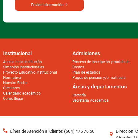
Enviar información
Institucional
Admisiones
Acerca de la Institución
Proceso de inscripción y matrícula
Símbolos Institucionales
Costos
Proyecto Educativo Institucional
Plan de estudios
Normativa
Pagos de pensión y/o matrícula
Nuestro Rector
Áreas y departamentos
Circulares
Calendario académico
Rectoría
Cómo llegar
Secretaría Académica
Línea de Atención al Cliente: (604) 475 76 50
Dirección: 