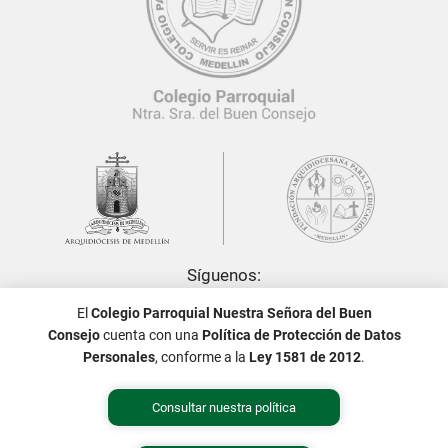
Síguenos:
El
Colegio Parroquial Nuestra Señora del Buen
Consejo
cuenta con una
Política de Protección de Datos
Personales
, conforme a la
Ley 1581 de 2012
.
Consultar nuestra política
Política de Tratamiento de Datos Personales