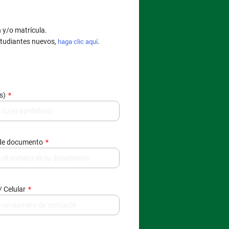
n y/o matrícula.
tudiantes nuevos,
.
haga clic aquí
(s)
de documento
/ Celular