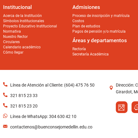
Institucional
Admisiones
Acerca de la Institución
Proceso de inscripción y matrícula
Símbolos Institucionales
Costos
Proyecto Educativo Institucional
Plan de estudios
Normativa
Pagos de pensión y/o matrícula
Nuestro Rector
Áreas y departamentos
Circulares
Calendario académico
Rectoría
Cómo llegar
Secretaría Académica
Línea de Atención al Cliente: (604) 475 76 50
Dirección: 
Girardot, Me
321 815 23 33
321 815 23 20
Línea de WhatsApp: 304 630 42 10
contactenos@buenconsejomedellin.edu.co