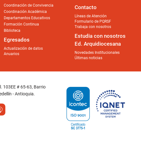
Coordinación de Convivencia
Contacto
Coordinación Académica
Líneas de Atención
Departamentos Educativos
Formulario de PQRSF
Formación Continua
Trabaja con nosotros
Biblioteca
Estudia con nosotros
Egresados
Ed. Arquidiocesana
Actualización de datos
Novedades Institucionales
Anuarios
Últimas noticias
Cl. 103EE # 65-63, Barrio
dellín - Antioquia.